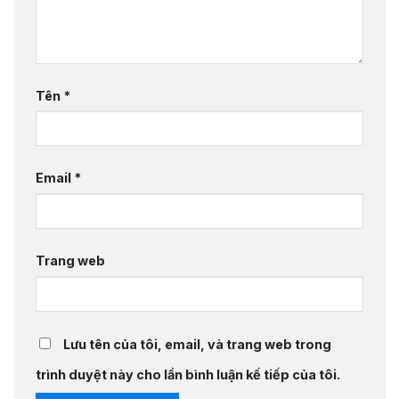
Tên
*
Email
*
Trang web
Lưu tên của tôi, email, và trang web trong
trình duyệt này cho lần bình luận kế tiếp của tôi.