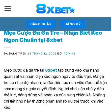
Chuyển
đến
nội
dung
ĐĂNG NHẬP
ĐĂNG KÝ
ĐÁ GÀ 8XBET
Mẹo Cược Đá Gà Tre – Nhận Biết Kèo
Ngon Chuẩn tại 8xbet
ĐÃ ĐĂNG TRÊN
24 THÁNG 12, 2025
BỞI
ADMIN2
Mẹo cược đá gà tre tại
8xbet
tập trung vào khả năng
quan sát và nhận diện kèo ngon ngay từ đầu trận. Đá gà
tre có nhịp độ nhanh, ra đòn liên tục nên việc đọc thế trận
sớm mang ý nghĩa quyết định. Người chơi cần chú ý đến
thể lực, dáng đứng và phản xạ của từng chiến kê. Những
chi tiết nhỏ này thường phản ánh rõ ưu thế trước khi vào
kèo.