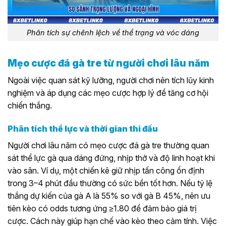
Phân tích sự chênh lệch về thể trạng và vóc dáng
Mẹo cược đá gà tre từ người chơi lâu năm
Ngoài việc quan sát kỹ lưỡng, người chơi nên tích lũy kinh
nghiệm và áp dụng các mẹo cược hợp lý để tăng cơ hội
chiến thắng.
Phân tích thể lực và thời gian thi đấu
Người chơi lâu năm có mẹo cược đá gà tre thường quan
sát thể lực gà qua dáng đứng, nhịp thở và độ linh hoạt khi
vào sân. Ví dụ, một chiến kê giữ nhịp tấn công ổn định
trong 3–4 phút đầu thường có sức bền tốt hơn. Nếu tỷ lệ
thắng dự kiến của gà A là 55% so với gà B 45%, nên ưu
tiên kèo có odds tương ứng ≥1.80 để đảm bảo giá trị
cược. Cách này giúp hạn chế vào kèo theo cảm tính. Việc