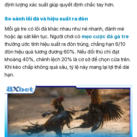
định lượng xác suất giúp quyết định chắc tay hơn.
So sánh lối đá và hiệu suất ra đòn
Mỗi gà tre có lối đá khác nhau như né nhanh, đánh mé
hoặc áp sát liên tục. Người chơi có
mẹo cược đá gà tre
thường ước tính hiệu suất ra đòn trúng, chẳng hạn 6/10
đòn hiệu quả tương đương 60%. Nếu đối thủ chỉ đạt
khoảng 40%, chênh lệch 20% là cơ sở để chọn cửa trên.
Khi kèo chấp không quá sâu, tỷ lệ này mang lại lợi thế dài
hạn.