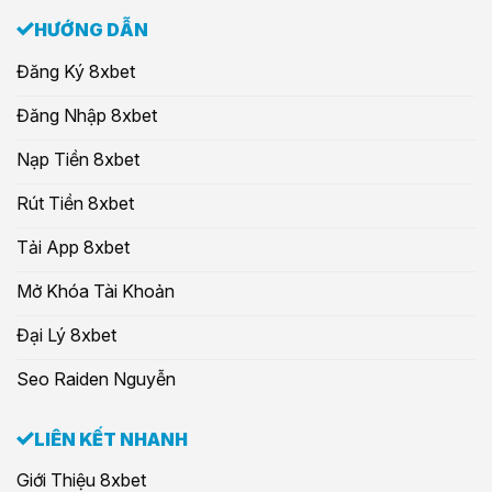
HƯỚNG DẪN
Đăng Ký 8xbet
Đăng Nhập 8xbet
Nạp Tiền 8xbet
Rút Tiền 8xbet
Tải App 8xbet
Mở Khóa Tài Khoản
Đại Lý 8xbet
Seo Raiden Nguyễn
LIÊN KẾT NHANH
Giới Thiệu 8xbet