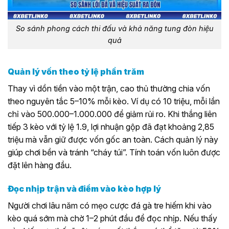
So sánh phong cách thi đấu và khả năng tung đòn hiệu
quả
Quản lý vốn theo tỷ lệ phần trăm
Thay vì dồn tiền vào một trận, cao thủ thường chia vốn
theo nguyên tắc 5–10% mỗi kèo. Ví dụ có 10 triệu, mỗi lần
chỉ vào 500.000–1.000.000 để giảm rủi ro. Khi thắng liên
tiếp 3 kèo với tỷ lệ 1.9, lợi nhuận gộp đã đạt khoảng 2,85
triệu mà vẫn giữ được vốn gốc an toàn. Cách quản lý này
giúp chơi bền và tránh “cháy túi”. Tính toán vốn luôn được
đặt lên hàng đầu.
Đọc nhịp trận và điểm vào kèo hợp lý
Người chơi lâu năm có mẹo cược đá gà tre hiếm khi vào
kèo quá sớm mà chờ 1–2 phút đầu để đọc nhịp. Nếu thấy