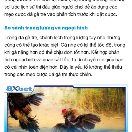
sơ lược lịch sử thi đấu giúp người chơi dễ áp dụng các
mẹo cược đá gà tre vào phân tích trước khi đặt cược.
So sánh trọng lượng và ngoại hình
Trong đá gà tre, chênh lệch trọng lượng tuy nhỏ nhưng
cũng có thể tạo khác biệt. Gà nhẹ có lợi thế tốc độ, trong
khi gà nặng hơn có thể chịu đòn tốt hơn. Kết hợp phân
tích ngoại hình và quan sát tốc độ di chuyển sẽ giúp bạn
có cái nhìn toàn diện hơn. Đây là yếu tố không thể thiếu
trong các mẹo cược đá gà tre thực chiến.